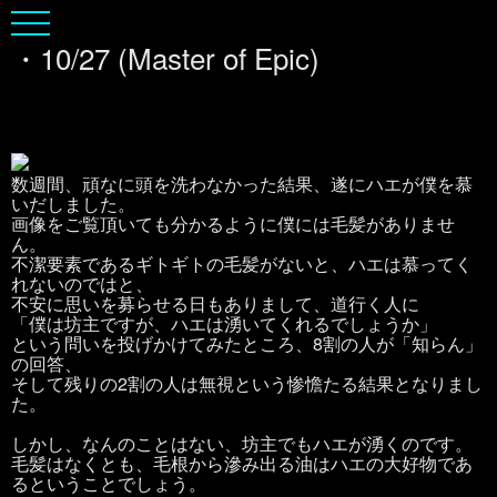
・10/27 (Master of Epic)
数週間、頑なに頭を洗わなかった結果、遂にハエが僕を慕
いだしました。
画像をご覧頂いても分かるように僕には毛髪がありませ
ん。
不潔要素であるギトギトの毛髪がないと、ハエは慕ってく
れないのではと、
不安に思いを募らせる日もありまして、道行く人に
「僕は坊主ですが、ハエは湧いてくれるでしょうか」
という問いを投げかけてみたところ、8割の人が「知らん」
の回答、
そして残りの2割の人は無視という惨憺たる結果となりまし
た。
しかし、なんのことはない、坊主でもハエが湧くのです。
毛髪はなくとも、毛根から滲み出る油はハエの大好物であ
るということでしょう。