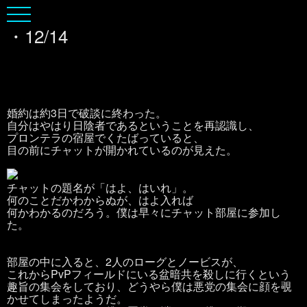
・12/14
婚約は約3日で破談に終わった。
自分はやはり日陰者であるということを再認識し、
プロンテラの宿屋でくたばっていると、
目の前にチャットが開かれているのが見えた。
チャットの題名が「はよ、はいれ」。
何のことだかわからぬが、はよ入れば
何かわかるのだろう。僕は早々にチャット部屋に参加し
た。
部屋の中に入ると、2人のローグとノービスが、
これからPvPフィールドにいる盆暗共を殺しに行くという
趣旨の集会をしており、どうやら僕は悪党の集会に顔を覗
かせてしまったようだ。