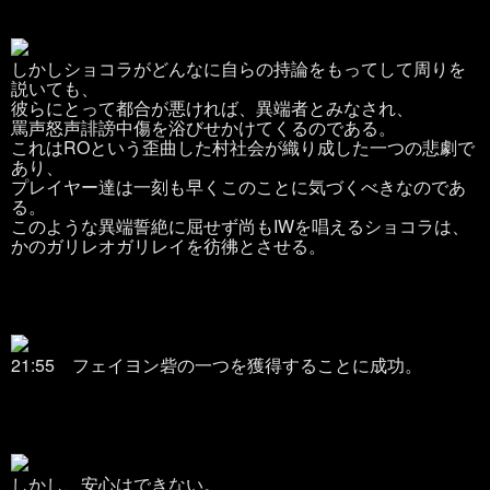
しかしショコラがどんなに自らの持論をもってして周りを
説いても、
彼らにとって都合が悪ければ、異端者とみなされ、
罵声怒声誹謗中傷を浴びせかけてくるのである。
これはROという歪曲した村社会が織り成した一つの悲劇で
あり、
プレイヤー達は一刻も早くこのことに気づくべきなのであ
る。
このような異端誓絶に屈せず
尚もIWを唱えるショコラは、
かのガリレオガリレイを彷彿とさせる。
21:55 フェイヨン砦の一つを獲得することに成功。
しかし、安心はできない。