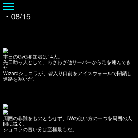
・08/15
本日のGvG参加者は14人。
先日助っ人として、わざわざ他サーバーから足を運んでき
た
Wizardショコラが、砦入り口前をアイスウォールで閉鎖し
進路を塞いだ。
周囲の非難をものともせず、IWの使い方の一つを周囲の人
間に説く。
ショコラの言い分は至極最もだ。