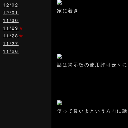
12/02
家に着き、
12/01
11/30
11/29
★
11/28
★
11/27
11/26
話は掲示板の使用許可云々に
使って良いよという方向に話