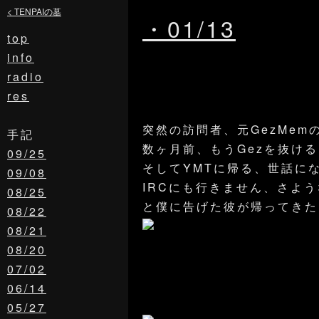
< TENPAIの墓
・01/13
top
info
radio
res
突然の訪問者、元GezMem
手記
数ヶ月前、もうGezを抜け
09/25
そしてYMTに帰る、世話に
09/08
IRCにも行きません、さよ
08/25
と僕に告げた彼が帰ってきた
08/22
08/21
08/20
07/02
06/14
05/27