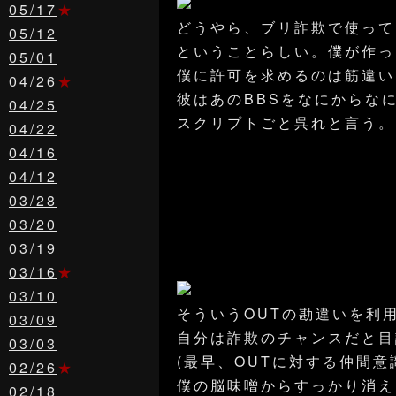
05/17
★
どうやら、ブリ詐欺で使って
05/12
ということらしい。僕が作っ
05/01
僕に許可を求めるのは筋違い
04/26
★
彼はあのBBSをなにからな
04/25
スクリプトごと呉れと言う。
04/22
04/16
04/12
03/28
03/20
03/19
03/16
★
03/10
そういうOUTの勘違いを利
03/09
自分は詐欺のチャンスだと目
03/03
(最早、OUTに対する仲間
02/26
★
僕の脳味噌からすっかり消え
02/18