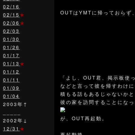
02/16
OUTはYMTに帰っておらず
02/15
★
02/06
★
02/03
01/30
01/26
01/17
01/13
★
01/12
「よし、OUT君、掲示板使
01/11
などと言って彼を帰すわけに
01/09
積もる話もあるじゃないかと
01/04
彼の家を訪問することになっ
2003年↑
_____
が、OUT再起動。
2002年↓
12/31
★
再起動後、