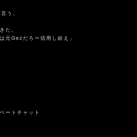
と言う。
きた。
は元Gezだろー信用し給え」
ベートチャット